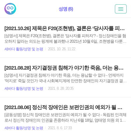
성명 (6)
[2021.10.26] 제목은 F20(조현병), 결론은 ‘당사자를 피하자’?
[성명서] 제목은 F20(조현병), 결론은 ‘당사자를 피하자’? - 정신장애인을 혐
오하지 말라는 의도는 핑계에 불과했나 2021년 10월 6일, 조현병을 다룬
영화 이 개봉됐다. 이 영화는 조현병 당사자인 아들을 둔 어머니가 조현병
세바다 활동/성명 및 논평
2021. 10. 26. 11:22
에 대한 편견을 두려워한 나머지 극단적으로 타락해가는 이야기를 다뤘다.
이 영화에서 주된 사건은 무고한 길고양이를 누가 죽였는지에 관한 것이
다. 조현병 당사자인 유찬네 집은 주민들의 편견 어린 시선과 의심을 받고,
[2021.08.28] 자기결정권 침해가 야기한 죽음, 더는 용납할 수 없다
유찬의 어머니 경화는 무릎을 꿇는다. 그리고 또 다른 조현병 당사자의 어
머니 애란은 유찬네 가족들로 인해 아들의 조현병이 밝혀질까봐 두려워하
[성명서] 자기결정권 침해가 야기한 죽음, 더는 용납할 수 없다 - 언제까지
며 끝내 범죄를 벌인다. 조현병 당사자를 범죄와 결부시키고 가족들에 대
‘억지로’ 죽일 것인가 국내 사회복지계에 만연한 장애인의 자기결정권 결여
한 편견을 조장하는 내용으로 인해 이 영화는 많은 비판을 ..
가 낳은 대참사가 일어났다. 2021년 8월 6일 낮 인천 연수구의 장애인보호
세바다 활동/성명 및 논평
2021. 8. 28. 20:35
센터에서 자폐성 장애 1급인 故 장희원 씨가 숨졌다. 싫어하는 음식을 시설
측에서 억지로 먹이다 음식물이 기도에 들어가 질식사한 것이다. 장 씨는
사건 당시 명백한 거부 의사를 표현했음에도 불구하고 직원들은 이를 무시
[2021.08.06] 정신적 장애인은 보편인권의 예외가 될 수 없다
했다. 장애 당사자에 대한 전문적 지식 부족과 자기결정권 침해가 한 생명
을 앗아갔다. 응급처치 또한 미숙한 대처를 보여줬으며, 이는 시설 내 응급
[공동성명] 정신적 장애인은 보편인권의 예외가 될 수 없다 - 독립된 인격체
상황 시 필요한 가이드라인도 부재했다는 것을 보여준다. 이들은 장애인
로서 정신적 장애인의 인권을 존중하라 지난 6월 18일, 엄태영 의원 외 10
보호시설이라는 전문기관의 종사자이지만, 이들이 보여준 폭..
인의 국민의힘 국회의원이 정부가 보호자의 신청을 받아 정신장애 당사자,
세바다 활동/성명 및 논평
2021. 8. 6. 17:33