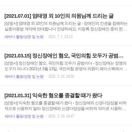
자폐 당사자, 지적장애 당사자에게 위치추적장치를 발부할 수 있도록 한다
는 내용의 ‘실종아동등의 보호 및 지원에 관한 법률 일부개정법률안’(이하
실종아동법 개정안)을 발의하였다. 제안서에서 발의자들은 실종된 사람이
[2021.07.01] 엄태영 외 10인의 의원님께 드리는 글
휴대폰 등을 소지하지 않은 경우 (실종방지) 효과가 없다고 주장했고, 대표
발의자인 엄 의원은 “지적장애‧치매 등의 특성을 고려하여 실종 시 조기
[성명서] 엄태영 외 10인의 의원님께 드리는 글 - 장애인의 인권을 침해하는
발견이 가능한 맞춤형 대응체계 확립이 시급하다”라고 밝혔다. 법률안 회
실종아동법 개악에 반대합니다 안녕하세요, 미등록 정신장애인 중의 한 사
부와 동시에 정부와 지자체도 일제히 발달장애 실종 ‘예방’에 ..
람으로서 이 글을 씁니다. 정신적 장애인의 실종 문제에 대해 깊은 관심을
세바다 활동/성명 및 논평
2021. 7. 1. 23:13
갖고 대책을 마련하는 시도에는 정말 감사드립니다. 그러나 개정안을 살펴
보면 실종 문제에 관심을 가진 만큼 장애인 당사자의 인권 문제를 깊이 고
민하신 것 같지 않습니다. 저는 이 법이 정신적 장애인들을 보호하는 법이
[2021.03.15] 정신장애인 혐오, 국민의힘 모두가 공범이다
되기보단 당사자의 인권을 후퇴시킬 수 있는 악법이 될 것이라 확신합니
다. 그 이유를 말씀드리겠습니다. 첫째, 정신적 장애인 당사자의 동의 없이
[성명서] 정신장애인 혐오, 국민의힘 모두가 공범이다 - 정신장애는 정쟁의
보호자(친권자)의 신청만으로 위치 추적 장치를 설치할 수 있도록 한 조항
도구가 아니다 2021년 3월 13일, 국민의힘 윤영석 의원이 페이스북에서 문
이 잘못되었습니다. 장애인에게 위치 추적 장치를 설치하는 것은..
재인 대통령을 ‘감정조절 장애 걸린 대통령’으로 비하했다. 지난 2월에 국민
세바다 활동/성명 및 논평
2021. 3. 16. 19:50
의힘 초선 의원들이 정부를 ‘집단적 조현병’이란 표현을 사용하여 원색적으
로 비난한 후 사과한 지 이제 겨우 한 달 지나서 같은 잘못을 또 저지른 것
이다. 윤 의원의 페이스북 댓글을 포함하여 당 지도부까지 아무도 정신장
[2021.01.31] 익숙한 혐오를 종결할 때가 왔다
애인 혐오를 지적하지 않은 것은 국민의힘 구성원들과 지지자들이 여전히
반성하고 있지 않다는 것을 의미한다. 국민의힘은 지난 2월, 정신장애계의
[성명서] 익숙한 혐오를 종결할 때가 왔다 - 정신장애와 신경다양성을 비하
절박한 호소에 사과로 응답했을 때의 다짐을 잊어버렸는가? 잊어버렸다면
적으로 사용하지 말라 정신장애와 신경다양성을 비하적 의미로 사용하는
다시 상기시켜 주겠다. “국민의힘 소속 국회의원 전원 및..
사람들은 언론계에 늘 존재해왔다. 2021년 1월 30일 게재된 조선일보의 칼
세바다 활동/성명 및 논평
2021. 3. 16. 19:47
럼도 그랬다. 바이라인조차 명확하지 않은 이 칼럼에서, 해당 필자는 국내
에서 월성 원전을 폐쇄시킨 후 북한 원전 건립을 추진해온 정부를 ‘정신 분
열적 행태’, ‘국가 자해 행위’라고 비난했다. 칼럼마다 혐오 발언을 넣는 조