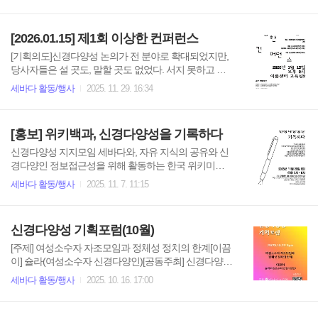
임)[후원] 후견신탁연구센터[일시] 2026년 2월 25일 오
후 7시[장소] 동료지원주간쉼터 손&온라인(줌 링크 전
송 예정)[신청하기] sebadaoceans@gmail.com
[2026.01.15] 제1회 이상한 컨퍼런스
[기획의도]신경다양성 논의가 전 분야로 확대되었지만,
당사자들은 설 곳도, 말할 곳도 없었다. 서지 못하고 말
하지 못하는 신경다양인들은 '나의 한마디'를 찾아 세바
세바다 활동/행사
2025. 11. 29. 16:34
다와 다언이라는 정치적 자조모임으로 모여들었다. 정
치적 자조모임에서 배우고 쌓은 언어와 감각으로 우리
만의 '가짜' 학술대회를 만들어보자. 어려운 논문과 레퍼
[홍보] 위키백과, 신경다양성을 기록하다
런스 대신 당사자의 살아있는 경험을 발표해보자. 설 곳
과 말할 곳을 기다리기보다는 당당하게 요구해보자. 신
신경다양성 지지모임 세바다와, 자유 지식의 공유와 신
경다양인의, 신경다양인에 의한, 신경다양인을 위한 가
경다양인 정보접근성을 위해 활동하는 한국 위키미디
짜 학술대회, '이상한 컨퍼런스'는 지금부터 시작이다.
어 협회에서는 2025년 11월에 위키백과 사용자들과 함
세바다 활동/행사
2025. 11. 7. 11:15
[일시] 2025년 1월 15일 오후 2시 [장소] 이룸센터 교육
께 신경다양성에 대해 이야기 나누며 공동으로 신경다
실2 [공동주최] 신경다양성 지지모임 세바다 & 다언 [후
양성 관련 문서를 만들고 편집하는 행사를 개최합니다.
원] (사)후견신탁연구센터 & 성공회대 서재경 연구교수
신경다양성과 당사자의 권리 보장을 연구하는 고려대
신경다양성 기획포럼(10월)
& ..
김소윤 교수님의 신경다양성 강연도 준비되어 있으니
관심 있으신 분의 많은 참여를 바랍니다. 일시: 2025년 1
[주제] 여성소수자 자조모임과 정체성 정치의 한계[이끔
1월 29일 (토) 오후 2시 - 6시주최: (사)한국 위키미디어
이] 슐라(여성소수자 신경다양인)[공동주최] 신경다양성
협회, 신경다양성 지지모임 세바다, 자폐인 자조모임 es
지지모임 세바다 · 다언(신경다양인 운동언어 다시쓰기
세바다 활동/행사
2025. 10. 16. 17:00
tas, 다언(신경다양인 운동언어 다시쓰기 모임)신청: 행
모임)[후원] 후견신탁연구센터[일시] 2025년 10월 22일
사 당일에 신경다양인과 위키백과 일반사용자 중 총 20
오후 6시[장소] 온라인(줌 링크 전송 예정)[신청하기]http
명을 선착순으로 받습니다.장소: 이룸센터 2층 회의실 1
s://docs.google.com/forms/d/e/1FAIpQLSf9e4Gg_0r1_4z