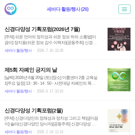
세바다 활동/행사 (26)
신경다양성 기획포럼(2026년 7월)
[주제] 쉬운 언어의 정치성과 쉬운 정보 하의 소통법[이
끔이] 장지용(쉬운 정보 감수 이력자)[공동주최] 신경다
양성 지지모임 세바다 · 다언(신경다양인 운동언어 다시
세바다 활동/행사
2026. 7. 16. 15:28
쓰기 모임)[후원] 서재경(한국연구재단 인문사회학술연
구교수B유형 연구지원), 사)후견신탁연구센터[일시] 20
26년 7월 22일 오후 7시[장소] 동료지원주간쉼터 손&온
제5회 자폐인 긍지의 날
라인(줌 링크 전송 예정)[신청하기] sebadaoceans@gm
ail.com
[날짜] 2026년 6월 20일 (토) [장소] 이룸센터 2층 교육실
1[주요 일정] 13 : 30 - 14 : 50 - 사전대담 자폐인의 목소
리를 담다 (좌장 김경미 교수)15 : 00 - 기념식16 : 00 - 17
세바다 활동/행사
2026. 6. 17. 10:10
: 30 - 부대행사 따로 또 같이 (이끎이 노해)[주의사항] 행
사 진행 중 사진 및 영상이 촬영됩니다.얼굴이 나오기
싫으신 분들은 입장 시 알려주시기 바랍니다.행사 중 타
신경다양성 기획포럼(2월)
인의 동의 없는 신체 접촉, 비방, 혐오 표현, 괴롭힘 행위
는 허용되지 않습니다.행사 진행을 방해하거나 다른 참
[주제] 신경다양인의 정체성과 정치성 그리고 책임[이끔
가자의 안전을 위협하는 경우 운영진이 개입할 수 있습
이] 슐라(신경다양인 당사자)[공동주최] 신경다양성 지
니다.
지모임 세바다 · 다언(신경다양인 운동언어 다시쓰기 모
세바다 활동/행사
2026. 2. 24. 12:14