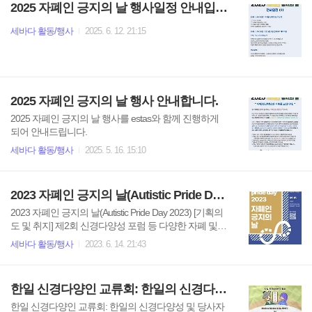
2025 자폐인 긍지의 날 행사일정 안내입니다.
(..
DwgWGM3gHQX4wwgbyqgc4MHn0ULyMrlOjYw/viewfo
rm?pli=1
세바다 활동/행사
2025. 6. 12. 21:15
2025 자폐인 긍지의 날 행사 안내합니다.
2025 자폐인 긍지의 날 행사를 estas와 함께 진행하게
되어 안내드립니다.
세바다 활동/행사
2025. 5. 16. 15:10
2023 자폐인 긍지의 날(Autistic Pride Day 2023)
2023 자폐인 긍지의 날(Autistic Pride Day 2023) [기획의
도 및 취지] 제2회 신경다양성 포럼 등 다양한 자폐 및
신경다양성 모임 및 행사가 열리고 있지만 자폐인의 권
세바다 활동/행사
2023. 6. 14. 21:43
리를 주장하는 모임은 여전히 필요합니다. 이에 세바다
와 estas는 2023년도에도 자페인 긍지의 날 행사를 함께
주최합니다. 또한 공익법인과의 협력을 통해 자폐당사
한일 신경다양인 교류회: 한일의 신경다양성 및 당사자연구
자계와 시민사회계의 협력체제를 구축하는 계기로 만
들고자 합니다. [일시] 2023년 6월 17일(토) - 18일(일)
한일 신경다양인 교류회: 한일의 신경다양성 및 당사자