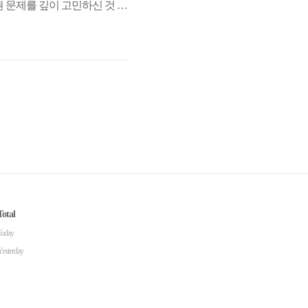
 문제를 깊이 고민하신 것 같
 있는 악법이 될 것이라 확
 신청만으로 위치 추적 장치
Total
Today
Yesterday