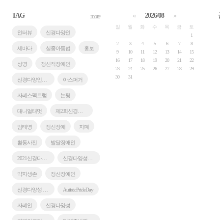
TAG
«
2026/08
»
more
일
월
화
수
목
금
토
인터뷰
신경다양인
1
2
3
4
5
6
7
8
세바다
실종아동법
홍보
9
10
11
12
13
14
15
16
17
18
19
20
21
22
성명
정신적장애인
23
24
25
26
27
28
29
30
31
신경다양인모꼬지
아스퍼거
자폐스펙트럼
논평
대니얼태멋
제2회신경다양성포럼
엄태영
정신장애
자폐
활동사진
발달장애인
2021신경다양인모꼬지
신경다양성포럼
약자생존
정신장애인
신경다양성 기획포럼
AutisticPrideDay
자폐인
신경다양성