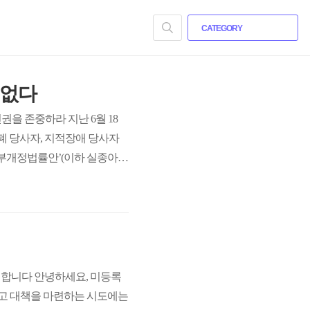
CATEGORY
 없다
권을 존중하라 지난 6월 18
폐 당사자, 지적장애 당사자
일부개정법률안’(이하 실종아동
실종방지) 효과가 없다고 주
능한 맞춤형 대응체계 확립이
반대합니다 안녕하세요, 미등록
갖고 대책을 마련하는 시도에는