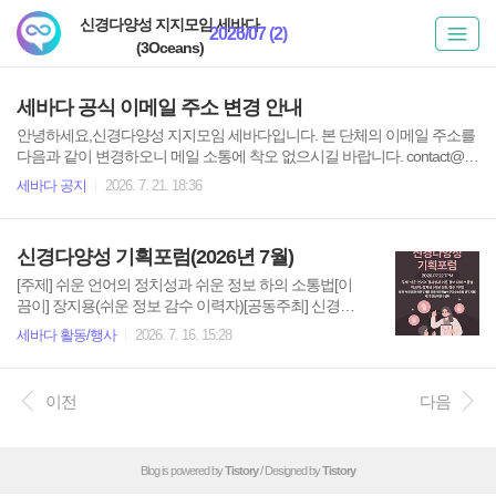
신경다양성 지지모임 세바다
2026/07 (2)
(3Oceans)
세바다 공식 이메일 주소 변경 안내
안녕하세요,신경다양성 지지모임 세바다입니다. 본 단체의 이메일 주소를
다음과 같이 변경하오니 메일 소통에 착오 없으시길 바랍니다. contact@se
bada.kr 항상 본 단체에 관심 가져주셔서 감사드립니다.
세바다 공지
2026. 7. 21. 18:36
신경다양성 기획포럼(2026년 7월)
[주제] 쉬운 언어의 정치성과 쉬운 정보 하의 소통법[이
끔이] 장지용(쉬운 정보 감수 이력자)[공동주최] 신경다
양성 지지모임 세바다 · 다언(신경다양인 운동언어 다시
세바다 활동/행사
2026. 7. 16. 15:28
쓰기 모임)[후원] 서재경(한국연구재단 인문사회학술연
구교수B유형 연구지원), 사)후견신탁연구센터[일시] 20
26년 7월 22일 오후 7시[장소] 동료지원주간쉼터 손&온
이전
다음
라인(줌 링크 전송 예정)[신청하기] sebadaoceans@gm
ail.com
Blog is powered by
Tistory
/ Designed by
Tistory