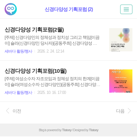
신경다양성 기획포럼 (2)
신경다양성 기획포럼(2월)
[주제] 신경다양인의 정체성과 정치성 그리고 책임[이끔
이] 슐라(신경다양인 당사자)[공동주최] 신경다양성 지
지모임 세바다 · 다언(신경다양인 운동언어 다시쓰기 모
세바다 활동/행사
2026. 2. 24. 12:14
임)[후원] 후견신탁연구센터[일시] 2026년 2월 25일 오
후 7시[장소] 동료지원주간쉼터 손&온라인(줌 링크 전
송 예정)[신청하기] sebadaoceans@gmail.com
신경다양성 기획포럼(10월)
[주제] 여성소수자 자조모임과 정체성 정치의 한계[이끔
이] 슐라(여성소수자 신경다양인)[공동주최] 신경다양성
지지모임 세바다 · 다언(신경다양인 운동언어 다시쓰기
세바다 활동/행사
2025. 10. 16. 17:00
모임)[후원] 후견신탁연구센터[일시] 2025년 10월 22일
오후 6시[장소] 온라인(줌 링크 전송 예정)[신청하기]http
s://docs.google.com/forms/d/e/1FAIpQLSf9e4Gg_0r1_4z
이전
다음
DwgWGM3gHQX4wwgbyqgc4MHn0ULyMrlOjYw/viewfo
rm?pli=1
Blog is powered by
Tistory
/ Designed by
Tistory