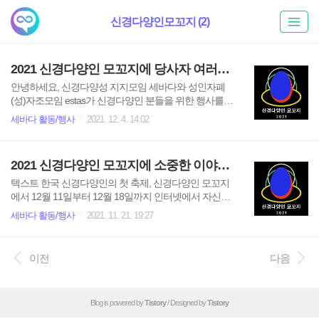
신경다양인모꼬지 (2)
2021 신경다양인 모꼬지에 당사자 여러분들을 초대합니다.
안녕하세요, 신경다양성 지지모임 세바다와 성인자폐
(성)자조모임 estas가 신경다양인 분들을 위한 행사를
공동으로 개최합니다. 이번 행사는 신경다양인 당사자
세바다 활동/행사
2021. 12. 4. 14:02
를 중심으로 열리는 비공개 행사와 정보 공유성 발표를
중심으로 열리는 공개 행사로 나뉘어 진행됩니다. 전국
의 당사자분들께서 시공간과 나이, 성별, 계층을 초월하
2021 신경다양인 모꼬지에 소중한 이야기를 나눠주실 분을 구합니다.
여 모이실 수 있도록 온라인으로 진행됩니다. [기획 의
도] - 슬로건: ‘공감에서 영감까지’ - 공감: 사람들이 자폐
텍스트 한국 신경다양인의 첫 축제, 신경다양인 모꼬지
인들과 신경다양인들에게 가장 많이 갖는 오해가 바로
에서 12월 11일부터 12월 18일까지 인터넷에서 자신의
‘공감능력이 없다’는 것! 그러나 많은 연구는 신경다양인
이야기를 나눠 주실 신경다양인 여러분들을 찾고 있습
세바다 활동/행사
2021. 11. 21. 19:27
들이 공감능력이 부족하다기보다는 공감하는 방식이
니다. - 참가자격 신경다양인 및 신경다양성 지지자 (AD
신경전형인(비신경다양인)과 다를 뿐이라는 것을 보여
HD, 자폐·NLVD, 지적장애, 정신장애 당사자 등, 단 참가
주고 있습니다. 이번 컨퍼런스는 당사자들이 우리만의
주제 ①은 신경다양당사자 한정) - 발표 분야 ① 내가 좋
이전
다음
방식으로 소통하고 공감하..
아하는 것 ② 자유주제 (단, 신경다양인 중재 또는 ‘치료’
등을 주장하거나, 타인 등을 공격하는 등 모꼬지 취지에
크게 벗어난 내용은 금지) - 발표시간 ① 5분 ② 5분, 10
Blog is powered by
Tistory
/ Designed by
Tistory
분, 20분 중 선택 - 신청방법 estas0719@gmail.com 에
아래를 담아 제출 (1) 신청 발표 분야 (①, ②) (2) 발표 제