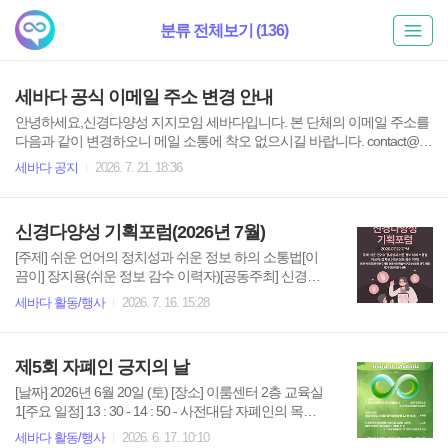
분류 전체보기 (136)
세바다 공식 이메일 주소 변경 안내
안녕하세요,신경다양성 지지모임 세바다입니다. 본 단체의 이메일 주소를
다음과 같이 변경하오니 메일 소통에 착오 없으시길 바랍니다. contact@se
bada.kr 항상 본 단체에 관심 가져주셔서 감사드립니다.
세바다 공지
2026. 7. 21. 18:36
신경다양성 기획포럼(2026년 7월)
[주제] 쉬운 언어의 정치성과 쉬운 정보 하의 소통법[이
끔이] 장지용(쉬운 정보 감수 이력자)[공동주최] 신경다
양성 지지모임 세바다 · 다언(신경다양인 운동언어 다시
세바다 활동/행사
2026. 7. 16. 15:28
쓰기 모임)[후원] 서재경(한국연구재단 인문사회학술연
구교수B유형 연구지원), 사)후견신탁연구센터[일시] 20
26년 7월 22일 오후 7시[장소] 동료지원주간쉼터 손&온
제5회 자폐인 긍지의 날
라인(줌 링크 전송 예정)[신청하기] sebadaoceans@gm
ail.com
[날짜] 2026년 6월 20일 (토) [장소] 이룸센터 2층 교육실
1[주요 일정] 13 : 30 - 14 : 50 - 사전대담 자폐인의 목소
리를 담다 (좌장 김경미 교수)15 : 00 - 기념식16 : 00 - 17
세바다 활동/행사
2026. 6. 17. 10:10