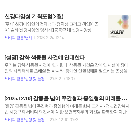
: 30 - 부대행사 따로 또 같이 (이끎이 노해)[주의사항] 행
사 진행 중 사진 및 영상이 촬영됩니다.얼굴이 나오기
싫으신 분들은 입장 시 알려주시기 바랍니다.행사 중 타
신경다양성 기획포럼(2월)
인의 동의 없는 신체 접촉, 비방, 혐오 표현, 괴롭힘 행위
는 허용되지 않습니다.행사 진행을 방해하거나 다른 참
[주제] 신경다양인의 정체성과 정치성 그리고 책임[이끔
가자의 안전을 위협하는 경우 운영진이 개입할 수 있습
이] 슐라(신경다양인 당사자)[공동주최] 신경다양성 지
니다.
지모임 세바다 · 다언(신경다양인 운동언어 다시쓰기 모
세바다 활동/행사
2026. 2. 24. 12:14
임)[후원] 후견신탁연구센터[일시] 2026년 2월 25일 오
후 7시[장소] 동료지원주간쉼터 손&온라인(줌 링크 전
송 예정)[신청하기] sebadaoceans@gmail.com
[성명] 강화 색동원 사건에 연대한다
우리는 강화 색동원 사건에 연대한다. 색동원 사건은 장애인 시설이 장애
인의 사회격리를 초래할 뿐 아니라, 장애인 인권침해를 일으키는 온상임을
또다시 증명해 주었다. 특히 이번 사태는 다중적·교차적 차별로 더욱 취약
세바다 활동/성명 및 논평
2026. 2. 9. 18:09
한 여성 장애인에게 의도적으로 가스라이팅을 통해 성폭력을 구조적으로
가한 것으로 용납될 수 없다. 무엇보다 그 곳에 갇혀 느끼지 말았어야 할 폭
력을 겪은 여성당사자들의 고통을 다 느낄 수 없으나, 이러한 범죄가 반복
[2025.12.10] 갈등을 넘어 주간형과 종일형의 미래를 함께 그리자
되지 않길 바라며 연대의 마음을 보낸다. ​이 사건이 시설장 개인의 일탈이
아닌 구조적 결과라는 점도 무시되어서는 안 된다. 장애인 시설 관계자들
[환영] 갈등을 넘어 주간형과 종일형의 미래를 함께 그리자- 정신건강복지
은 “시설에 수용하고 비인간적인 대우를 하는 건 과거의 잘못된 관행”(여성
법 시행규칙 세바다 의견서에 대한 보건복지부의 회신을 환영한다 지난 20
경제신문, ’23. 5. 17)에 불과하다고 주장해 왔다. 그러나 ..
25년 10월부터 가시화된 주간형 동료지원쉼터와 종일형 동료지원쉼터의
세바다 활동/성명 및 논평
2025. 12. 10. 09:53
갈등을 마무리할 입장이 나왔다. 2025년 12월 5일 아침, 보건복지부는 세
바다(동료지원주간쉼터 손)에 보낸 제출의견 회신서에 “종일형‧주간형
쉼터를 동등한 법적 지위로 명시함”이라고 답변하였다. 10월부터 시작된