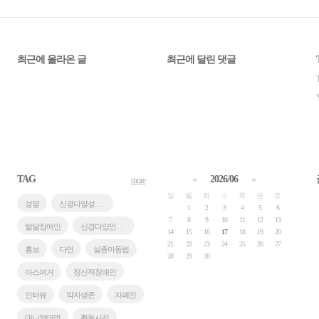
최근에 올라온 글
최근에 달린 댓글
TAG
«
2026/06
»
more
일
월
화
수
목
금
토
성명
신경다양성포럼
1
2
3
4
5
6
7
8
9
10
11
12
13
발달장애인
신경다양인모꼬지
14
15
16
17
18
19
20
21
22
23
24
25
26
27
홍보
다언
실종아동법
28
29
30
아스퍼거
정신적장애인
인터뷰
약자생존
자폐인
대니얼태멋
활동사진