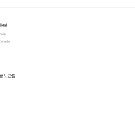
Total
Today
Yesterday
글 보관함