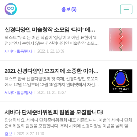
홍보 (6)
신경다양인 미술창작 소모임 ‘다미’ 에서 열리는 온라인 전시회에 초대합니다.
텍스트 “우리는 어떤 작업이 ‘정상’이고 어떤 표현이 ‘비
정상’인지 논하지 않는다” 신경다양인 미술창작 소모임
‘다미’ 에서 온라인 전시회를 엽니다. 신경다양인 당사자
세바다 활동/행사
2022. 1. 22. 18:39
인 린, 슐라, 실키, 토메, 해마의 작품을 관람하실 수 있습
니다. 기간: 2022년 1월 22일 (토) ~ 2022년 2월 22일
(화) 전시회 링크 https://sebadaoceans.notion.site/1-d5d7
2021 신경다양인 모꼬지에 소중한 이야기를 나눠주실 분을 구합니다.
1a8cb283495587f9425d57048015
텍스트 한국 신경다양인의 첫 축제, 신경다양인 모꼬지
에서 12월 11일부터 12월 18일까지 인터넷에서 자신의
이야기를 나눠 주실 신경다양인 여러분들을 찾고 있습
세바다 활동/행사
2021. 11. 21. 19:27
니다. - 참가자격 신경다양인 및 신경다양성 지지자 (AD
HD, 자폐·NLVD, 지적장애, 정신장애 당사자 등, 단 참가
주제 ①은 신경다양당사자 한정) - 발표 분야 ① 내가 좋
세바다 단체준비위원회 팀원을 모집합니다!
아하는 것 ② 자유주제 (단, 신경다양인 중재 또는 ‘치료’
등을 주장하거나, 타인 등을 공격하는 등 모꼬지 취지에
안녕하세요, 세바다 단체준비위원회 대표 리즘입니다. 이번에 세바다 단체
크게 벗어난 내용은 금지) - 발표시간 ① 5분 ② 5분, 10
준비위원회 팀원을 모집합니다. 우리 사회에 신경다양성 이념을 널리 알리
분, 20분 중 선택 - 신청방법 estas0719@gmail.com 에
고 정신적 장애인의 권익 향상에 도움을 줄 수 있는 일에 동참하실 분을 구
홍보
2021. 8. 27. 11:10
아래를 담아 제출 (1) 신청 발표 분야 (①, ②) (2) 발표 제