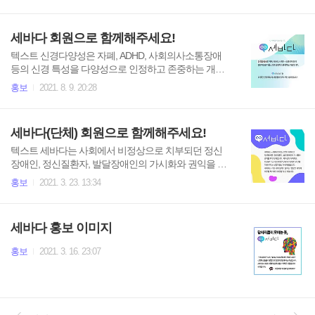
합니다. 1. 모집 분야: 칼럼/카드뉴스 등 콘텐츠 제작 디자이너 보조 회계 일
목이나 주제 (3) 발표 내용의 요약 또는 초록 (30..
반 행정 사무원 일반 활동가 2. 인원: 00명(인원이 채워질 때까지 상시 모
집) 3. 경력 여부: 가리지 않습니다(회계 제외). 경력이 있으신 분은 간단하
세바다 회원으로 함께해주세요!
게 증빙해주시면 좋습니다. 4. 자격 요건: 콘텐츠: 작문 가능자(바로 투입이
가능한 수준을 요구하나 대학생에 상응하는 작문 능력이 있으면 가능) 디
텍스트 신경다양성은 자폐, ADHD, 사회의사소통장애
자이너 보조: 간단한 디자인 가능자 회계: 전공자 혹은 현업 경력자 일반 행
등의 신경 특성을 다양성으로 인정하고 존중하는 개념
정 사무원, 일반 활동가: 장기간 근무 가..
입니다. 세바다는 다양한 신경 특성의 사람들이 꾸려가
홍보
2021. 8. 9. 20:28
는 쉼터입니다. 세바다는 국내 최초 신경다양성 단체 설
립을 준비 중입니다. 새로운 길을 만드는 것은 때때로
힘들겠지만 언제나 신경다양인의 곁에 서겠습니다. 세
세바다(단체) 회원으로 함께해주세요!
바다의 첫걸음을 함께 해주세요. - 신경다양인의 권익을
찾다, 세바다 단체준비위원회 가입신청서 링크 google.c
텍스트 세바다는 사회에서 비정상으로 치부되던 정신
om/forms
장애인, 정신질환자, 발달장애인의 가시화와 권익을 위
한 단체입니다. 사회성이 부족해도 됩니다! 조금 충동적
홍보
2021. 3. 23. 13:34
이면 어때요? 다양한 개성을 가진 우리는 신경다양성
아래 평등합니다. 세바다는 기존 사회 질서가 말하는 '정
상인' 개념에 의문을 제기하고 대안을 찾을 것입니다. 세
세바다 홍보 이미지
바다 회원으로 함께해주세요. 가입신청서 링크 forms.gl
e/7xtXmyk9vMwpSkco7
홍보
2021. 3. 16. 23:07