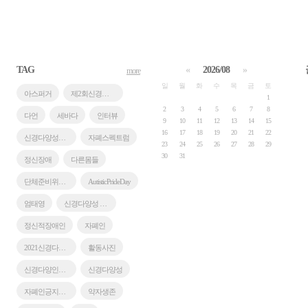
TAG
«
2026/08
»
more
일
월
화
수
목
금
토
아스퍼거
제2회신경다양성포럼
1
2
3
4
5
6
7
8
다언
세바다
인터뷰
9
10
11
12
13
14
15
16
17
18
19
20
21
22
신경다양성포럼
자폐스펙트럼
23
24
25
26
27
28
29
30
31
정신장애
다른몸들
단체준비위원회
AutisticPrideDay
엄태영
신경다양성 기획포럼
정신적장애인
자폐인
2021신경다양인모꼬지
활동사진
신경다양인모꼬지
신경다양성
자폐인긍지의날
약자생존