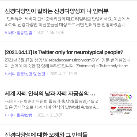
개 부탁드립니다. 이응상: 안녕하세요. 저는 글쓰는 직
터뷰어: 세바다 단체준비위원회 대표 리얼리즘, 편집 및
장인 이응상입니다. 필명 겸 닉네임은 B..
디자인: 세바다 활동가 해마 이번에 세바다의 신경다양
신경다양인이 말하는 신경다양성과 나 인터뷰
인 회원분들을 대상으로 서면 인터뷰를 진행하였습니
다. 신경다양인 분들이 신경다양성과 자신의 삶의 기회
- 인터뷰어: 세바다 단체준비위원회 대표 리얼리즘 안녕하세요, 이번에 세
를 진솔하게 이야기하는 기회를 가졌는데요, 총 다섯 분
바다의 신경다양인 회원분들을 대상으로 서면 인터뷰를 진행하였습니다.
이 응답해주셨습니다. 첫 번째, 익명 A님의 신경다양성
신경다양인 분들이 신경다양성과 자신의 신경다양성 특성, 삶의 경험을 진
세바다 활동/칼럼
2021. 4. 25. 16:26
인터뷰를 들어보도록 하겠습니다. 1. 간단하게 자기소
솔하게 이야기하는 기회를 가졌는데요, 총 다섯 분이 응답해주셨습니다.
개 부탁드립니다. 익명 A: 안녕하세요, 양극성 장애와 경
다섯 분들의 신경다양성 인터뷰를 들어보도록 하겠습니다. 1. 간단하게 자
계선 인격장애와 알코올 의존, 수면..
기소개 부탁드립니다. 익명 A: 안녕하세요, 양극성 장애와 경계선 인격장애
[2021.04.11] Is Twitter only for neurotypical people?
와 알코올 의존, 수면장애를 앓고 있는 익명이라고 합니다. 이응상: 안녕하
세요. 저는 글쓰는 직장인 이응상입니다. 필명 겸 닉네임은 Blueman이고, 5
2021년 3월 17일 성명서( sebadaoceans.tistory.com/8 )의 영문 번역본입니
년 전부터 치킨집에서 일하며 틈틈이 글을 쓰고 있습니다. 익명 B: 30대의
다. 번역이 미숙한 점 양해 부탁드립니다. [Statement] Is Twitter only for neur
지정성별 여성입니다. 여러 가지 정신건강 문제를 안고 살다..
otypical people? - Sanctions against hate speech against neurodiversity On F
세바다 활동/성명 및 논평
2021. 4. 11. 19:19
ebruary 11, 2021, when a neurodiversity comrade raised the issue of a traffic
accident in Korea on Twitter, another user verbally abused him, saying, "역시
자폐새끼는 이래서 안됨 ㅋㅋ(This is why autistic children can't ..
세계 자폐 인식의 날과 자폐 자긍심의 날 이야기
- 세바다 단체준비위원회 활동가 홍시영(활동명) 4월 2
일은 공식적으로 세계 자폐 인식의 날(World Autism Aw
areness Day)입니다. 그러나 이것은 오티즘스픽스를 비
세바다 활동/칼럼
2021. 4. 1. 18:07
롯한 비당사자들이 정한 날입니다. 초기 목적은 자폐에
대한 교육과 이해를 증진시키자는 것이었지만 시간이
지날수록 점점 보건적인 문제, 치료의 문제로 간주되면
신경다양성에 대한 오해와 그 반박들
서 자폐 당사자들에 대한 부정적인 인식을 지니게 되었