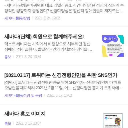
습니다. 또한 이 날의 상징물들은 파란색, 전구, 퍼즐 등
- 세바다 단체준비위원회 대표 리얼리즘 1. 신경다양성은 정신적 장애의 부
이 있습니다. 이러한 상징물들은 치료주의자, 학부모 중
정적인 영향까지 긍정한다? 신경다양성은 정신적 장애인들이 저지르는 모
심 단체인 오티즘 스픽스를 비롯한 이들이 사용하는 심
든 잘못을 신경다양성의 이름으로 합리화하는 운동이 아니다. 이들의 어떤
세바다 활동/칼럼
2021. 3. 24. 19:02
볼이라서 수많은 자폐 당사자 인권단체들에 의해 비난
잘못은 신경다양성 특성과 면밀한 연관을 가지기도 한다. 그런 것들은 신
받고 있습니다. ASAN와 같은 자폐권리단체들은 세계
경다양성 측면에서 보다 관용적으로 대할 필요가 있는 것이 사실이다. 그
자폐 인식의 날이 자폐 예방과 치료에 초점을 맞추는 것
러나 이들이 저지르는 잘못 중 신경다양성과 큰 연관이 없는 것은 신경다
세바다(단체) 회원으로 함께해주세요!
에 ..
양성으로 정당화될 수 없다. Chris-Chan이라는 신경다양인이 신경다양인
과 다른 사회적 소수자를 비하하고, 게임 가게 직원을 차로 들이받은 것은
텍스트 세바다는 사회에서 비정상으로 치부되던 정신
절대 정당화될 수 없다. 신경다양성은 사회적 물의를 일으키거나 범죄를
장애인, 정신질환자, 발달장애인의 가시화와 권익을 위
저지르게 하는 특성이 아니며 신경다양성은 그에게 남을 해칠 수 있는 권
한 단체입니다. 사회성이 부족해도 됩니다! 조금 충동적
홍보
2021. 3. 23. 13:34
리..
이면 어때요? 다양한 개성을 가진 우리는 신경다양성
아래 평등합니다. 세바다는 기존 사회 질서가 말하는 '정
상인' 개념에 의문을 제기하고 대안을 찾을 것입니다. 세
[2021.03.17] 트위터는 신경전형인만을 위한 SNS인가
바다 회원으로 함께해주세요. 가입신청서 링크 forms.gl
e/7xtXmyk9vMwpSkco7
[성명서] 트위터는 신경전형인만을 위한 SNS인가 - 신경다양인에 대한 혐
오발언을 제재하라 2021년 2월 11일, 어느 신경다양인 동지가 트위터에서
한국의 교통사고에 대한 문제점을 제기했을 때 다른 유저가 그에게 "역시
세바다 활동/성명 및 논평
2021. 3. 17. 16:02
자폐새끼는 이래서 안됨 ㅋㅋ"이라는 폭언을 하었다. 우리는 악의에 가득
찬 트윗을 보고 경악했다. 자기와 생각이 다른 사람, 특히 그 사람이 신경다
양인이라면 그의 소수자성까지 모욕해도 된다는 발상은 얼마나 폭력적인
세바다 홍보 이미지
가. 피해 동지는 트위터에 해당 발언을 신고하였다. 트위터 측에서 돌아온
답변은 "트위터 운영원칙을 위반한 내용을 찾을 수 없었음을 알려드립니
홍보
2021. 3. 16. 23:07
다."였다. 3월 17일 오늘, 해당 동지가 또 신경다양인 혐오발언을 들어야만